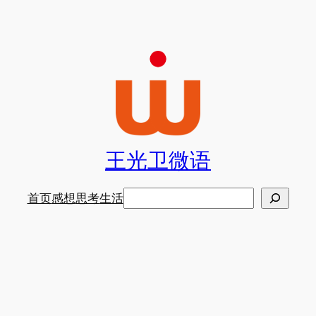
王光卫微语
搜
首页
感想
思考
生活
索