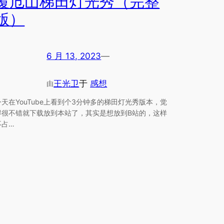
覆卮山梯田灯光秀（完整
版）
6 月 13, 2023
—
王光卫
于
感想
由
今天在YouTube上看到个3分钟多的梯田灯光秀版本，觉
得很不错就下载放到本站了，其实是想放到B站的，这样
不占…