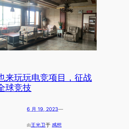
也来玩玩电竞项目，征战
全球竞技
6 月 19, 2023
—
王光卫
于
感想
由