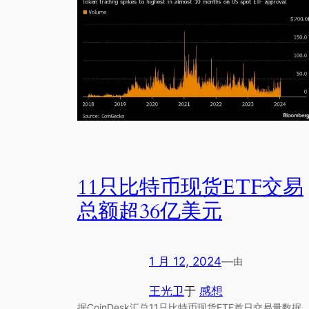
11只比特币现货ETF交易
总额超36亿美元
1 月 12, 2024
—
由
王光卫
于
感想
据CoinDesk汇总11只比特币现货ETF首日交易量数据