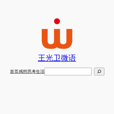
王光卫微语
搜
首页
感想
思考
生活
索