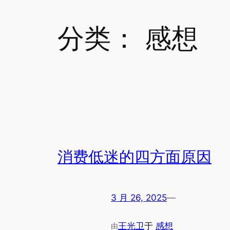
分类：
感想
消费低迷的四方面原因
3 月 26, 2025
—
王光卫
于
感想
由