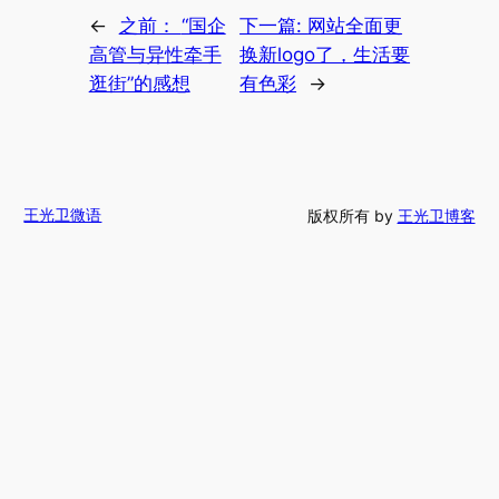
←
之前：
“国企
下一篇:
网站全面更
高管与异性牵手
换新logo了，生活要
逛街”的感想
有色彩
→
王光卫微语
版权所有 by
王光卫博客