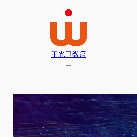
跳
至
内
容
王光卫微语