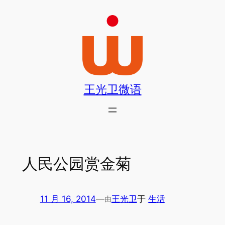
跳
至
内
容
王光卫微语
人民公园赏金菊
11 月 16, 2014
—
王光卫
于
生活
由