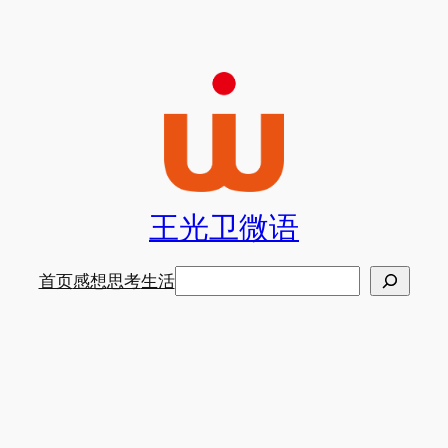
王光卫微语
搜
首页
感想
思考
生活
索