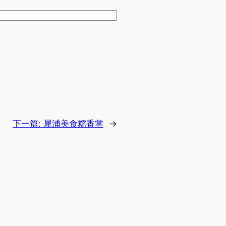
下一篇:
犀浦美食糯香掌
→